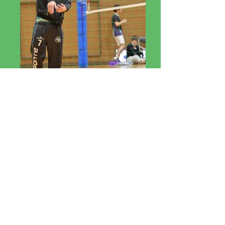
#7 佐藤一輝
Sato Kazuki
​​■ニックネーム：酔っ払い、かずき
■ポジション：ウィングスパイカー
■身 長：173ｃｍ
■出身地：松戸市
■出身校：市立松戸第一中学校→県立
松戸馬橋高校