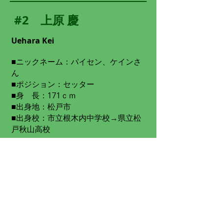
#2 上原 慶
Uehara Kei
■ニックネーム：パイセン、ケインさ
ん​​​
■ポジション：セッター
■身 長：171ｃｍ
■出身地：松戸市
■出身校：市立根木内中学校→県立松
戸秋山高校
Back