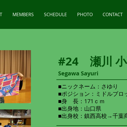
T
MEMBERS
SCHEDULE
PHOTO
CONTACT
#24 瀬川 
Segawa Sayuri
​■ニックネーム：さゆり
■ポジション：ミドルブロ
■身 長：171ｃｍ
■出身地：山口県
■出身校：鎮西高校→千葉